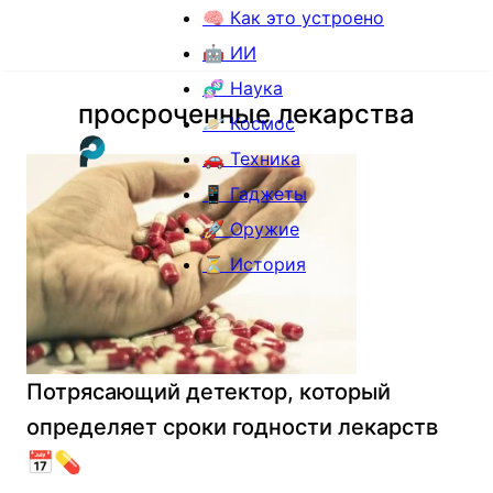
🧠 Как это устроено
🤖 ИИ
🧬 Наука
просроченные лекарства
🪐 Космос
🚗 Техника
📱 Гаджеты
🚀 Оружие
⏳ История
Потрясающий детектор, который
определяет сроки годности лекарств
📅💊