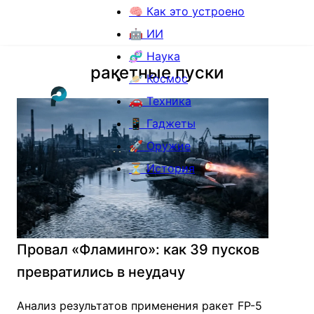
🧠 Как это устроено
🤖 ИИ
🧬 Наука
ракетные пуски
🪐 Космос
🚗 Техника
📱 Гаджеты
🚀 Оружие
⏳ История
Провал «Фламинго»: как 39 пусков
превратились в неудачу
Анализ результатов применения ракет FP-5