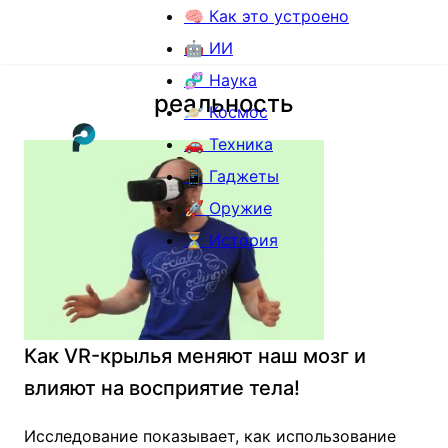
🧠 Как это устроено
🤖 ИИ
🧬 Наука
реальность
🪐 Космос
🚗 Техника
📱 Гаджеты
🚀 Оружие
⏳ История
Как VR-крылья меняют наш мозг и
влияют на восприятие тела!
Исследование показывает, как использование