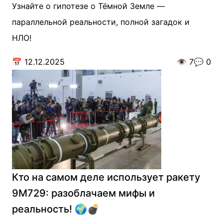
Узнайте о гипотезе о Тёмной Земле —
параллельной реальности, полной загадок и
НЛО!
📅
12.12.2025
👁️
7
💬
0
Кто на самом деле использует ракету
9М729: разоблачаем мифы и
реальность! 🌍💣