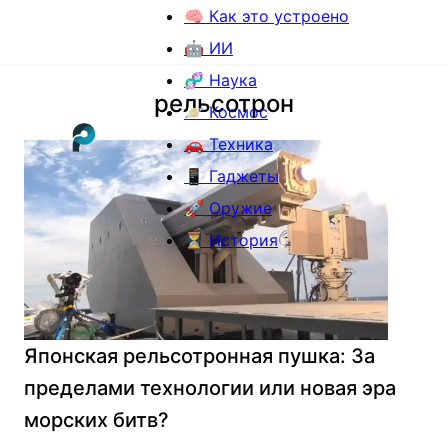
🧠 Как это устроено
🤖 ИИ
🧬 Наука
рельсотрон
🪐 Космос
🚗 Техника
📱 Гаджеты
🚀 Оружие
⏳ История
Японская рельсотронная пушка: За
пределами технологии или новая эра
морских битв?