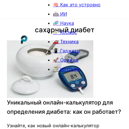
🧠 Как это устроено
🤖 ИИ
🧬 Наука
сахарный диабет
🪐 Космос
🚗 Техника
📱 Гаджеты
🚀 Оружие
⏳ История
Уникальный онлайн-калькулятор для
определения диабета: как он работает?
Узнайте, как новый онлайн-калькулятор