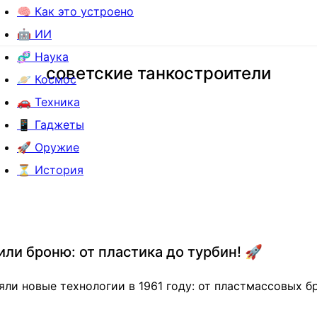
🧠 Как это устроено
🤖 ИИ
🧬 Наука
советские танкостроители
🪐 Космос
🚗 Техника
📱 Гаджеты
🚀 Оружие
⏳ История
ли броню: от пластика до турбин! 🚀
яли новые технологии в 1961 году: от пластмассовых 