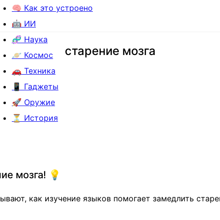
🧠 Как это устроено
🤖 ИИ
🧬 Наука
старение мозга
🪐 Космос
🚗 Техника
📱 Гаджеты
🚀 Оружие
⏳ История
ие мозга! 💡
вают, как изучение языков помогает замедлить старен