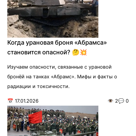
Когда урановая броня «Абрамса»
становится опасной? 🤔💥
Изучаем опасности, связанные с урановой
бронёй на танках «Абрамс». Мифы и факты о
радиации и токсичности.
📅
17.01.2026
👁️
2
💬
0