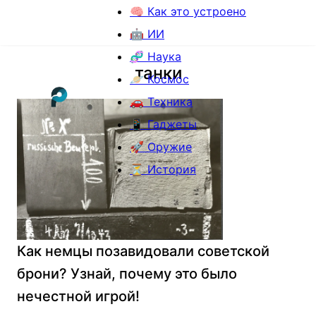
🧠 Как это устроено
🤖 ИИ
🧬 Наука
танки
🪐 Космос
🚗 Техника
📱 Гаджеты
🚀 Оружие
⏳ История
Как немцы позавидовали советской
брони? Узнай, почему это было
нечестной игрой!