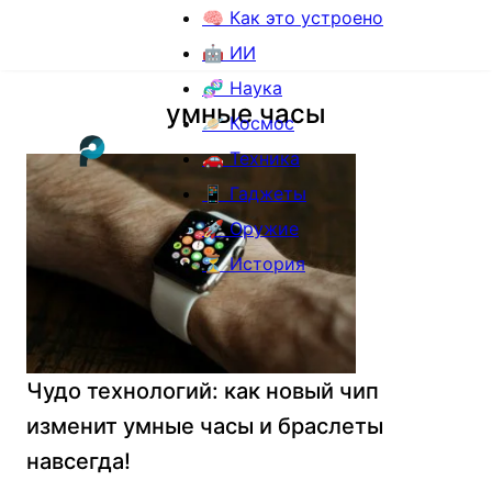
🧠 Как это устроено
🤖 ИИ
🧬 Наука
умные часы
🪐 Космос
🚗 Техника
📱 Гаджеты
🚀 Оружие
⏳ История
Чудо технологий: как новый чип
изменит умные часы и браслеты
навсегда!