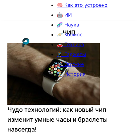
🧠 Как это устроено
🤖 ИИ
🧬 Наука
чип
🪐 Космос
🚗 Техника
📱 Гаджеты
🚀 Оружие
⏳ История
Чудо технологий: как новый чип
изменит умные часы и браслеты
навсегда!