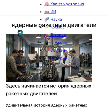
🧠 Как это устроено
🤖 ИИ
🧬 Наука
ядерные ракетные двигатели
🪐 Космос
🚗 Техника
📱 Гаджеты
🚀 Оружие
⏳ История
Здесь начинается история ядерных
ракетных двигателей
Удивительная история ядерных ракетных