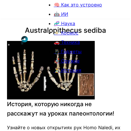
🧠 Как это устроено
🤖 ИИ
🧬 Наука
Australopithecus sediba
🪐 Космос
🚗 Техника
📱 Гаджеты
🚀 Оружие
⏳ История
История, которую никогда не
расскажут на уроках палеонтологии!
Узнайте о новых открытиях рук Homo Naledi, их