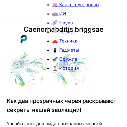
🧠 Как это устроено
🤖 ИИ
🧬 Наука
Caenorhabditis briggsae
🪐 Космос
🚗 Техника
📱 Гаджеты
🚀 Оружие
⏳ История
Как два прозрачных червя раскрывают
секреты нашей эволюции!
Узнайте, как два вида прозрачных червей