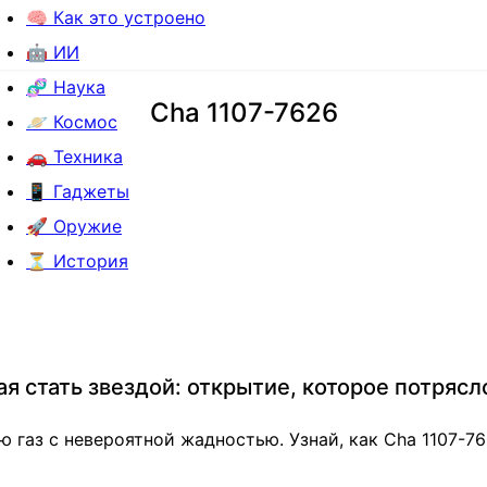
🧠 Как это устроено
🤖 ИИ
🧬 Наука
Cha 1107-7626
🪐 Космос
🚗 Техника
📱 Гаджеты
🚀 Оружие
⏳ История
я стать звездой: открытие, которое потрясл
газ с невероятной жадностью. Узнай, как Cha 1107-7