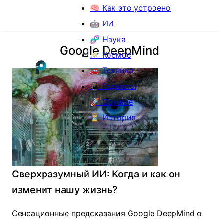
🧠 Как это устроено
🤖 ИИ
🧬 Наука
Google DeepMind
🪐 Космос
🚗 Техника
📱 Гаджеты
🚀 Оружие
⏳ История
Сверхразумный ИИ: Когда и как он
изменит нашу жизнь?
Сенсационные предсказания Google DeepMind о