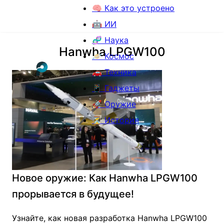
🧠 Как это устроено
🤖 ИИ
🧬 Наука
Hanwha LPGW100
🪐 Космос
🚗 Техника
📱 Гаджеты
🚀 Оружие
⏳ История
Новое оружие: Как Hanwha LPGW100
прорывается в будущее!
Узнайте, как новая разработка Hanwha LPGW100