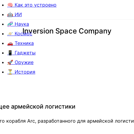
🧠 Как это устроено
🤖 ИИ
🧬 Наука
Inversion Space Company
🪐 Космос
🚗 Техника
📱 Гаджеты
🚀 Оружие
⏳ История
щее армейской логистики
го корабля Arc, разработанного для армейской логисти