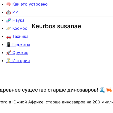
🧠 Как это устроено
🤖 ИИ
🧬 Наука
Keurbos susanae
🪐 Космос
🚗 Техника
📱 Гаджеты
🚀 Оружие
⏳ История
 древнее существо старше динозавров! 🌊🦐
ого в Южной Африке, старше динозавров на 200 милли