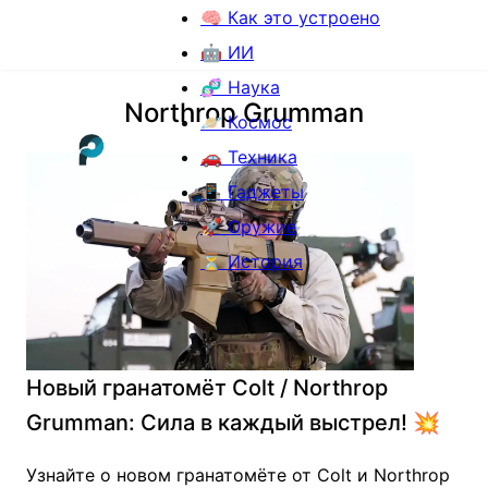
🧠 Как это устроено
🤖 ИИ
🧬 Наука
Northrop Grumman
🪐 Космос
🚗 Техника
📱 Гаджеты
🚀 Оружие
⏳ История
Новый гранатомёт Colt / Northrop
Grumman: Сила в каждый выстрел! 💥
Узнайте о новом гранатомёте от Colt и Northrop