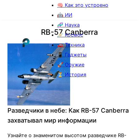
🧠 Как это устроено
🤖 ИИ
🧬 Наука
RB-57 Canberra
🪐 Космос
🚗 Техника
📱 Гаджеты
🚀 Оружие
⏳ История
Разведчики в небе: Как RB-57 Canberra
захватывал мир информации
Узнайте о знаменитом высотом разведчике RB-