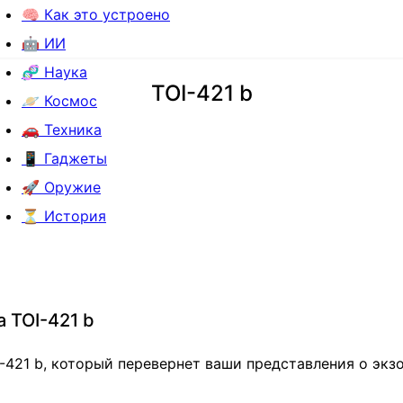
🧠 Как это устроено
🤖 ИИ
🧬 Наука
TOI-421 b
🪐 Космос
🚗 Техника
📱 Гаджеты
🚀 Оружие
⏳ История
а TOI-421 b
-421 b, который перевернет ваши представления о экзо