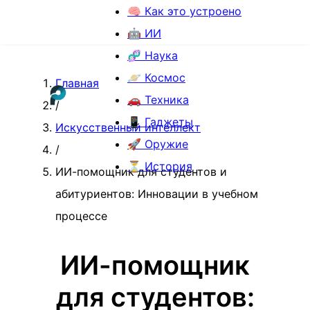
🧠 Как это устроено
🤖 ИИ
🧬 Наука
🪐 Космос
Главная
🚗 Техника
/
📱 Гаджеты
Искусственный интеллект
🚀 Оружие
/
⏳ История
ИИ-помощник для студентов и
абитуриентов: Инновации в учебном
процессе
ИИ-помощник
для студентов: