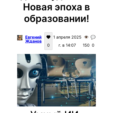
Новая эпоха в
образовании!
Евгений
1 апреля 2025
👁️
💬
Жданов
0
г. в 14:07
150
0