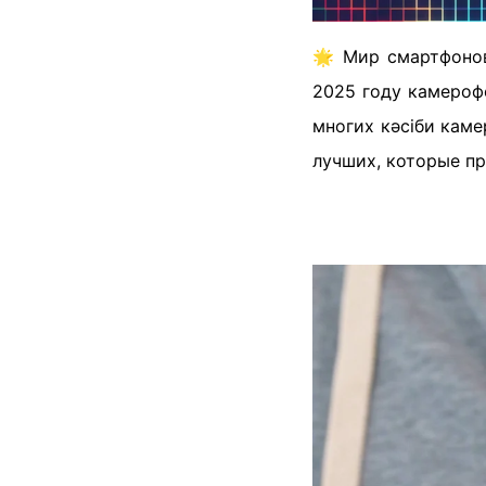
🌟 Мир смартфонов
2025 году камероф
многих кәсіби каме
лучших, которые п