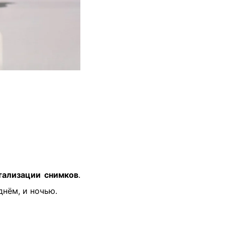
тализации снимков
.
нём, и ночью.