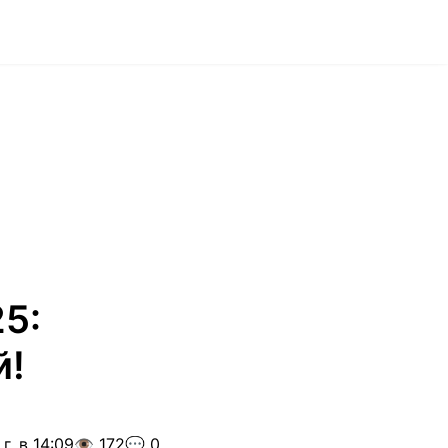
5:
й!
г. в 14:09
👁️ 172
💬 0