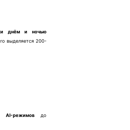
мки днём и ночью
ro выделяется 200-
от
AI-режимов
до