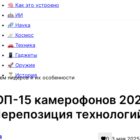
🧠 Как это устроено
🤖 ИИ
🧬 Наука
🪐 Космос
🚗 Техника
📱 Гаджеты
🚀 Оружие
⏳ История
ем лидеров и их особенности
ОП-15 камерофонов 202
ерепозиция технологи
в
0
3 мая 2025 