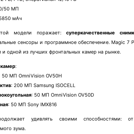
00/50 МП
 5850 мАч
этой модели поражает:
суперкачественные сни
альные сенсоры и программное обеспечение. Magic 7 P
 и одной из лучших фронтальных камер на рынке.
 камер
:
: 50 МП OmniVision OV50H
ктив
: 200 МП Samsung ISOCELL
окоугольная
: 50 МП OmniVision OV50D
ная
: 50 МП Sony IMX816
одолжает удивлять своими способностями: 
мого зума.