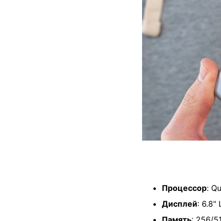
Процессор
: Q
Дисплей
: 6.8
Память
: 256/5