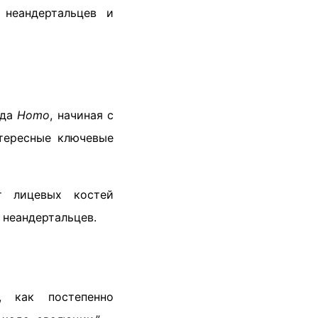
 неандертальцев и
ода
Homo
, начиная с
нтересные ключевые
т лицевых костей
 неандертальцев.
, как постепенно