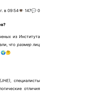
г. в 09:54
👁️ 147
💬 0
ев?
ченых из Института
али, что
размер лиц
 🌍🤔
(JHE)
, специалисты
логические отличия