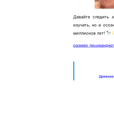
Давайте следить 
изучать, но и осо
миллионов лет! 🔭
размер лиц
неандер
Древние