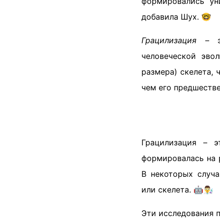
формировались ун
добавила Шух. 🤓
Грацилизация
– эт
человеческой эво
размера) скелета, 
чем его предшеств
Грацилизация – э
формировалась на 
В некоторых случа
или скелета. 🤖👨‍🔬
Эти исследования 