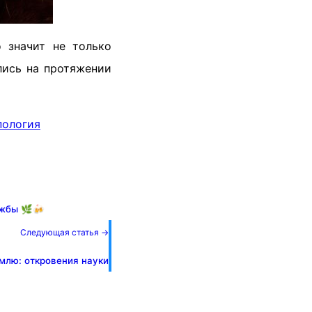
 значит не только
лись на протяжении
пология
ужбы 🌿🍻
Следующая статья →
млю: откровения науки