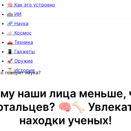
🧠 Как это устроено
🤖 ИИ
🧬 Наука
🪐 Космос
🚗 Техника
📱 Гаджеты
🚀 Оружие
⏳ История
то говорит наука?
му наши лица меньше, 
ртальцев? 🧠🦴 Увлека
находки ученых!