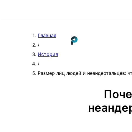
Главная
/
История
/
Размер лиц людей и неандертальцев: ч
Поче
неанде