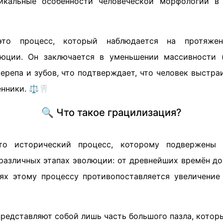
икальные особенности человеческой морфологии в 
о процесс, который наблюдается на протяжен
люции. Он заключается в уменьшении массивности (
черепа и зубов, что подтверждает, что человек выстра
енники. ⚖️🦷
🔍 Что такое грацилизация?
то исторический процесс, которому подвержены
различных этапах эволюции: от древнейших времён до
ях этому процессу противопоставляется увеличение 
представляют собой лишь часть большого пазла, котор