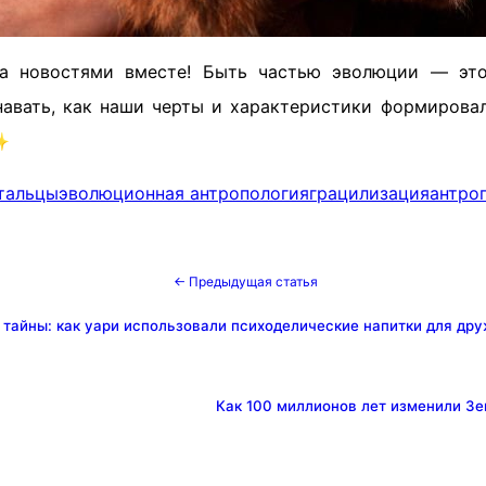
за новостями вместе! Быть частью эволюции — это
знавать, как наши черты и характеристики формирова
✨
тальцы
эволюционная антропология
грацилизация
антро
← Предыдущая статья
 тайны: как уари использовали психоделические напитки для др
Как 100 миллионов лет изменили Зе