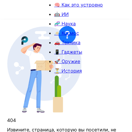
🧠 Как это устроено
🤖 ИИ
🧬 Наука
🪐 Космос
🚗 Техника
📱 Гаджеты
🚀 Оружие
⏳ История
404
Извините, страница, которую вы посетили, не