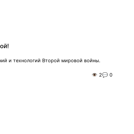
ой!
ний и технологий Второй мировой войны.
👁️
2
💬
0