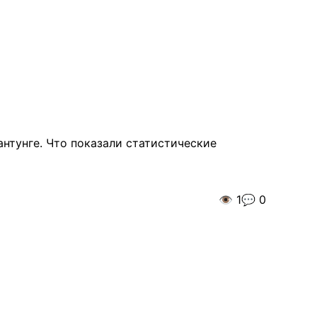
нтунге. Что показали статистические
👁️
1
💬
0