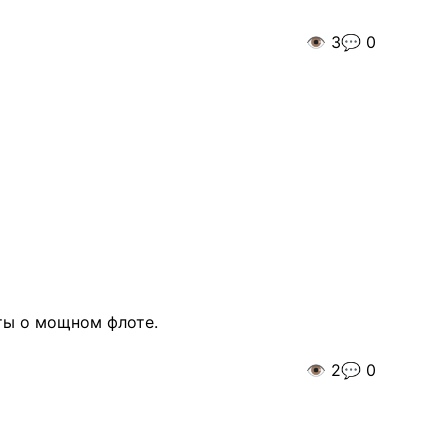
👁️
3
💬
0
чты о мощном флоте.
👁️
2
💬
0