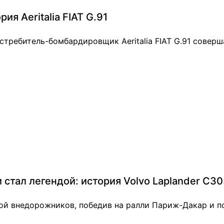
я Aeritalia FIAT G.91
стребитель-бомбардировщик Aeritalia FIAT G.91 соверш
стал легендой: история Volvo Laplander C3
ндой внедорожников, победив на ралли Париж-Дакар и 