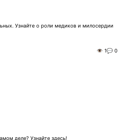
ьных. Узнайте о роли медиков и милосердии
👁️
1
💬
0
амом деле? Узнайте здесь!