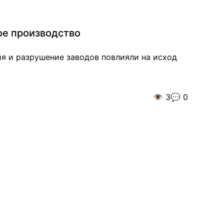
ое производство
я и разрушение заводов повлияли на исход
👁️
3
💬
0