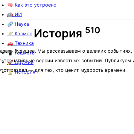
🧠 Как это устроено
🤖 ИИ
🧬 Наука
5
1
0
История
🪐 Космос
🚗 Техника
азать будущее. Мы рассказываем о великих событиях, э
📱 Гаджеты
льтернативные версии известных событий. Публикуем 
🚀 Оружие
тот раздел — для тех, кто ценит мудрость времени.
⏳ История