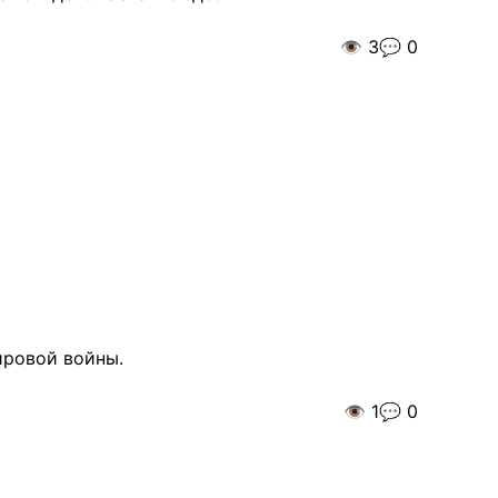
👁️
3
💬
0
ировой войны.
👁️
1
💬
0