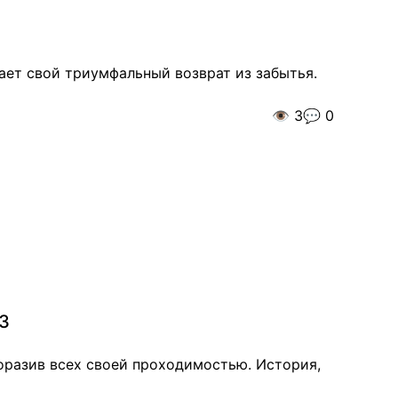
ает свой триумфальный возврат из забытья.
👁️
3
💬
0
03
поразив всех своей проходимостью. История,