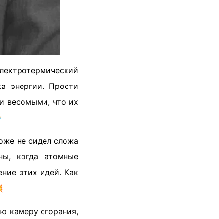
электротермический
ка энергии. Прости
и весомыми, что их

оже не сидел сложа
ны, когда атомные
ние этих идей. Как

ую камеру сгорания,