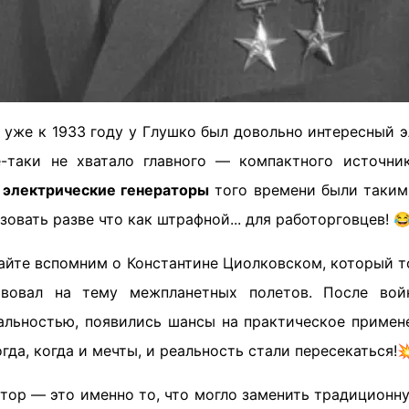
о уже к 1933 году у Глушко был довольно интересный 
ё-таки не хватало главного — компактного источни
ь
электрические генераторы
того времени были таким
овать разве что как штрафной... для работорговцев! 
вайте вспомним о Константине Циолковском, который т
вовал на тему межпланетных полетов. После вой
альностью, появились шансы на практическое примене
гда, когда и мечты, и реальность стали пересекаться!
тор — это именно то, что могло заменить традиционн