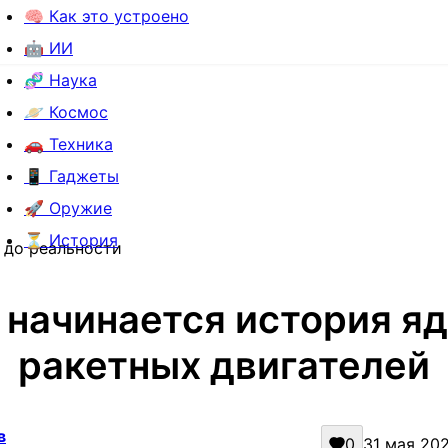
🧠 Как это устроено
🤖 ИИ
🧬 Наука
🪐 Космос
🚗 Техника
📱 Гаджеты
🚀 Оружие
⏳ История
 до реальности
 начинается история я
ракетных двигателей
в
0
31 мая 202