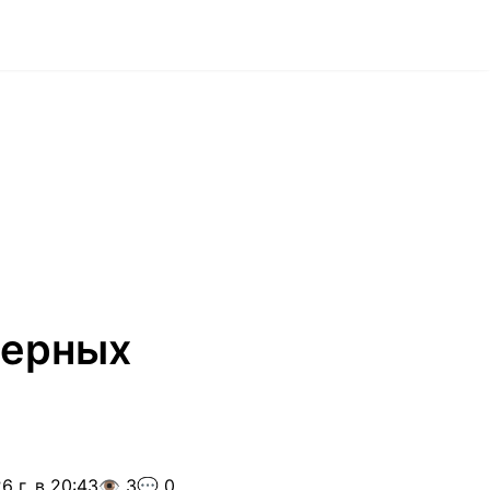
дерных
6 г. в 20:43
👁️ 3
💬 0