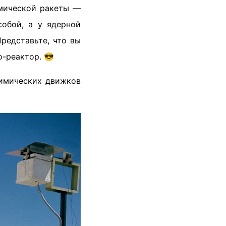
имической ракеты —
собой, а у ядерной
Представьте, что вы
о-реактор. 😎
имических движков