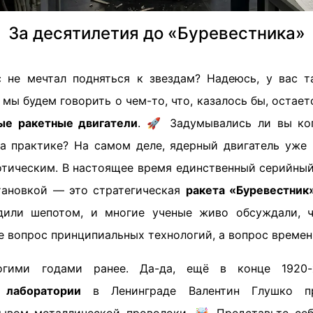
За десятилетия до «Буревестника»
с не мечтал подняться к звездам? Надеюсь, у вас т
 мы будем говорить о чем-то, что, казалось бы, остает
ые ракетные двигатели
. 🚀 Задумывались ли вы ког
а практике? На самом деле, ядерный двигатель уже 
отическим. В настоящее время единственный серийный
тановкой — это стратегическая
ракета «Буревестник
дили шепотом, и многие ученые живо обсуждали, ч
е вопрос принципиальных технологий, а вопрос времен
огими годами ранее. Да-да, ещё в конце 1920-
 лаборатории
в Ленинграде Валентин Глушко п