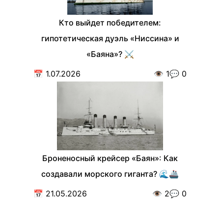
Кто выйдет победителем:
гипотетическая дуэль «Ниссина» и
«Баяна»? ⚔️
📅
1.07.2026
👁️
1
💬
0
Броненосный крейсер «Баян»: Как
создавали морского гиганта? 🌊🚢
📅
21.05.2026
👁️
2
💬
0