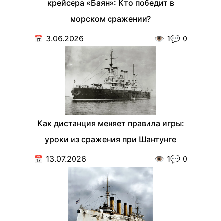
крейсера «Баян»: Кто победит в
морском сражении?
📅
3.06.2026
👁️
1
💬
0
Как дистанция меняет правила игры:
уроки из сражения при Шантунге
📅
13.07.2026
👁️
1
💬
0