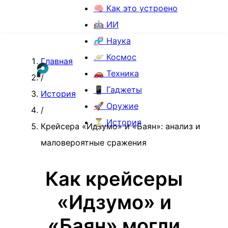
🧠 Как это устроено
🤖 ИИ
🧬 Наука
🪐 Космос
Главная
🚗 Техника
/
📱 Гаджеты
История
🚀 Оружие
/
⏳ История
Крейсера «Идзумо» и «Баян»: анализ и
маловероятные сражения
Как крейсеры
«Идзумо» и
«Баян» могли