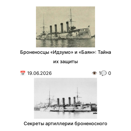
Броненосцы «Идзумо» и «Баян»: Тайна
их защиты
📅
19.06.2026
👁️
1
💬
0
Секреты артиллерии броненосного