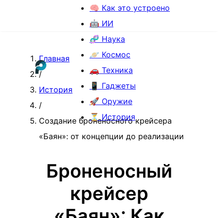
🧠 Как это устроено
🤖 ИИ
🧬 Наука
🪐 Космос
Главная
🚗 Техника
/
📱 Гаджеты
История
🚀 Оружие
/
⏳ История
Создание броненосного крейсера
«Баян»: от концепции до реализации
Броненосный
крейсер
«Баян»: Как