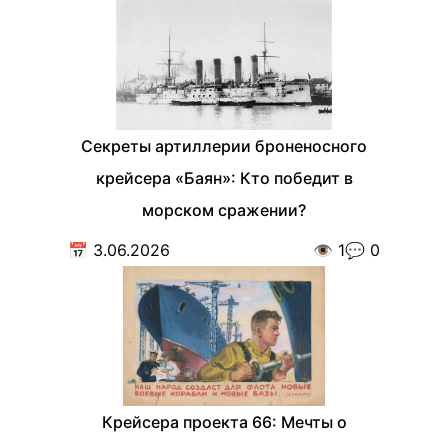
Секреты артиллерии броненосного
крейсера «Баян»: Кто победит в
морском сражении?
📅
3.06.2026
👁️
1
💬
0
Крейсера проекта 66: Мечты о