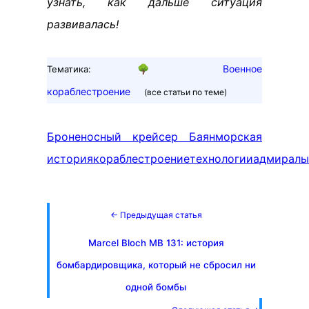
узнать, как дальше ситуация
развивалась!
🌳
Военное
Тематика:
кораблестроение
(все статьи по теме)
Броненосный крейсер Баян
морская
история
кораблестроение
технологии
адмиралы
← Предыдущая статья
Marcel Bloch MB 131: история
бомбардировщика, который не сбросил ни
одной бомбы