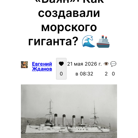
создавали
морского
гиганта? 🌊🚢
Евгений
21 мая 2026 г.
👁️
💬
Жданов
0
в 08:32
2
0