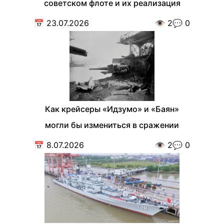
советском флоте и их реализация
📅
23.07.2026
👁️
2
💬
0
Как крейсеры «Идзумо» и «Баян»
могли бы измениться в сражении
📅
8.07.2026
👁️
2
💬
0