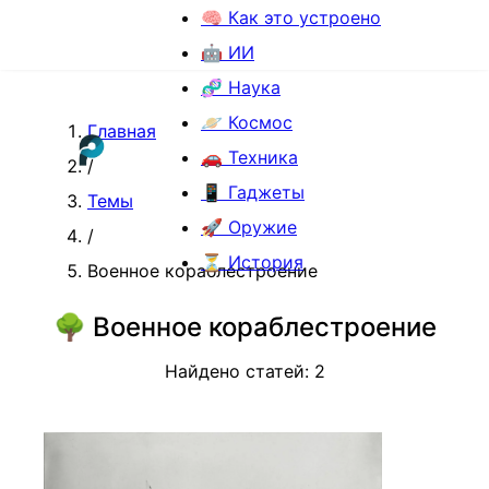
🧠 Как это устроено
🤖 ИИ
🧬 Наука
🪐 Космос
Главная
🚗 Техника
/
📱 Гаджеты
Темы
🚀 Оружие
/
⏳ История
Военное кораблестроение
🌳
Военное кораблестроение
Найдено статей:
2