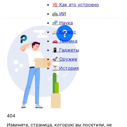
🧠 Как это устроено
🤖 ИИ
🧬 Наука
🪐 Космос
🚗 Техника
📱 Гаджеты
🚀 Оружие
⏳ История
404
Извините, страница, которую вы посетили, не