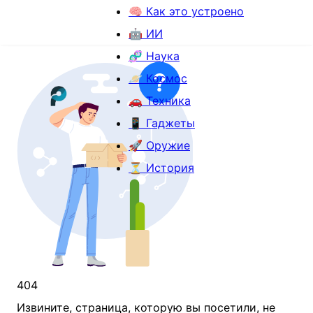
🧠 Как это устроено
🤖 ИИ
🧬 Наука
🪐 Космос
🚗 Техника
📱 Гаджеты
🚀 Оружие
⏳ История
404
Извините, страница, которую вы посетили, не