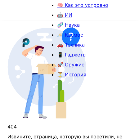
🧠 Как это устроено
🤖 ИИ
🧬 Наука
🪐 Космос
🚗 Техника
📱 Гаджеты
🚀 Оружие
⏳ История
404
Извините, страница, которую вы посетили, не