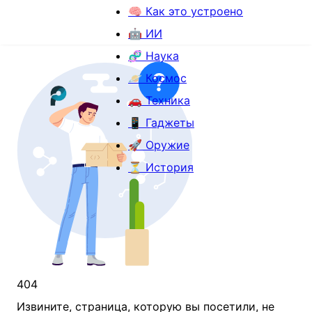
🧠 Как это устроено
🤖 ИИ
🧬 Наука
🪐 Космос
🚗 Техника
📱 Гаджеты
🚀 Оружие
⏳ История
404
Извините, страница, которую вы посетили, не