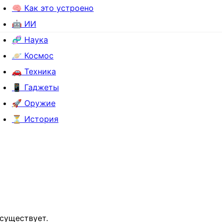
🧠 Как это устроено
🤖 ИИ
🧬 Наука
🪐 Космос
🚗 Техника
📱 Гаджеты
🚀 Оружие
⏳ История
 существует.