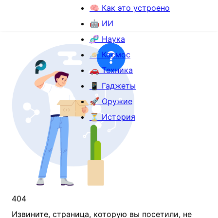
🧠 Как это устроено
🤖 ИИ
🧬 Наука
🪐 Космос
🚗 Техника
📱 Гаджеты
🚀 Оружие
⏳ История
404
Извините, страница, которую вы посетили, не