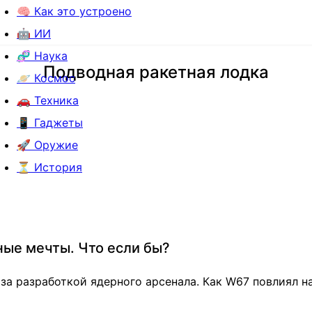
🧠 Как это устроено
🤖 ИИ
🧬 Наука
Подводная ракетная лодка
🪐 Космос
🚗 Техника
📱 Гаджеты
🚀 Оружие
⏳ История
ые мечты. Что если бы?
за разработкой ядерного арсенала. Как W67 повлиял н