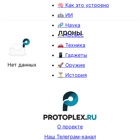
🧠 Как это устроено
🤖 ИИ
🧬 Наука
дроны
🪐 Космос
🚗 Техника
📱 Гаджеты
Нет данных
🚀 Оружие
⏳ История
О проекте
Наш Телеграм-канал