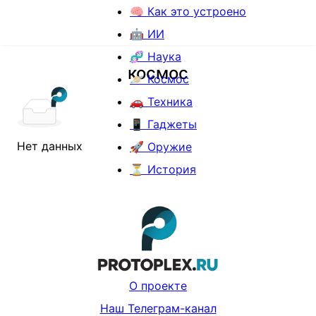
🧠 Как это устроено
🤖 ИИ
🧬 Наука
космос
🪐 Космос
🚗 Техника
📱 Гаджеты
Нет данных
🚀 Оружие
⏳ История
О проекте
Наш Телеграм-канал