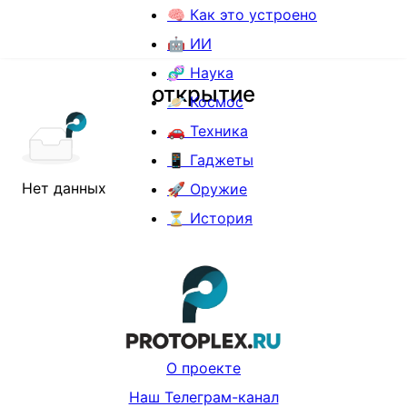
🧠 Как это устроено
🤖 ИИ
🧬 Наука
открытие
🪐 Космос
🚗 Техника
📱 Гаджеты
Нет данных
🚀 Оружие
⏳ История
О проекте
Наш Телеграм-канал