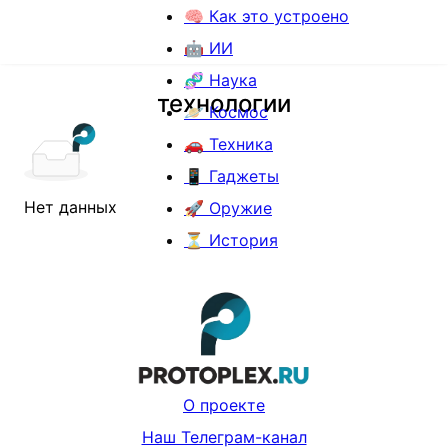
🧠 Как это устроено
🤖 ИИ
🧬 Наука
технологии
🪐 Космос
🚗 Техника
📱 Гаджеты
Нет данных
🚀 Оружие
⏳ История
О проекте
Наш Телеграм-канал