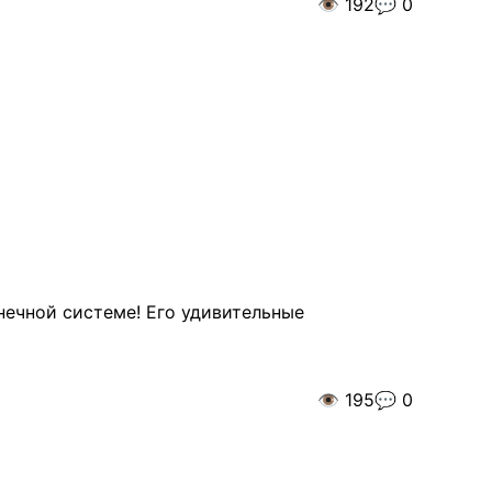
👁️
192
💬
0
нечной системе! Его удивительные
👁️
195
💬
0