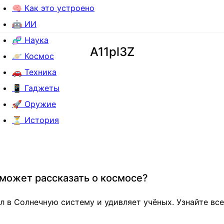
🧠 Как это устроено
🤖 ИИ
🧬 Наука
A11pl3Z
🪐 Космос
🚗 Техника
📱 Гаджеты
🚀 Оружие
⏳ История
 может рассказать о космосе?
 в Солнечную систему и удивляет учёных. Узнайте все