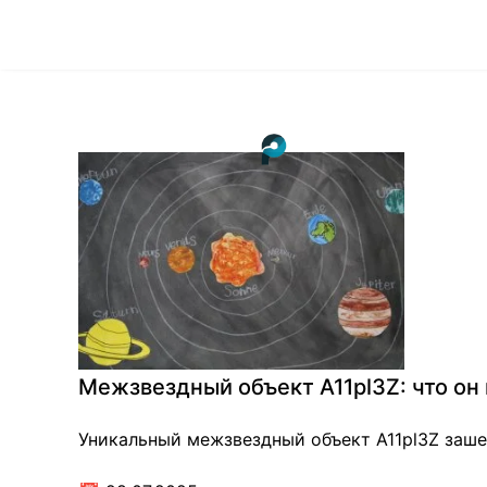
Межзвездный объект A11pl3Z: что он
Уникальный межзвездный объект A11pl3Z зашел