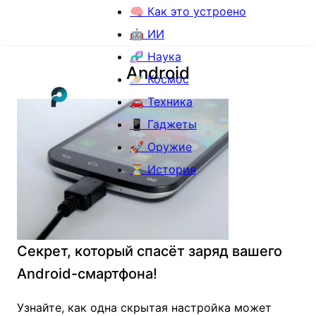
🧠 Как это устроено
🤖 ИИ
🧬 Наука
Android
🪐 Космос
🚗 Техника
📱 Гаджеты
🚀 Оружие
⏳ История
Секрет, который спасёт заряд вашего
Android-смартфона!
Узнайте, как одна скрытая настройка может