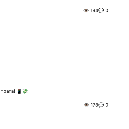
👁️
194
💬
0
 трата! 📱💸
👁️
178
💬
0