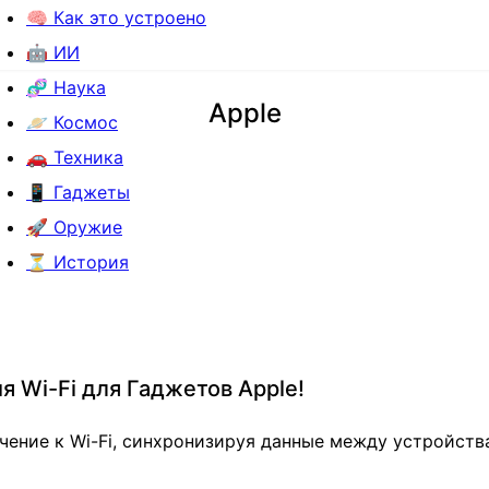
🧠 Как это устроено
🤖 ИИ
🧬 Наука
Apple
🪐 Космос
🚗 Техника
📱 Гаджеты
🚀 Оружие
⏳ История
 Wi-Fi для Гаджетов Apple!
ение к Wi-Fi, синхронизируя данные между устройства