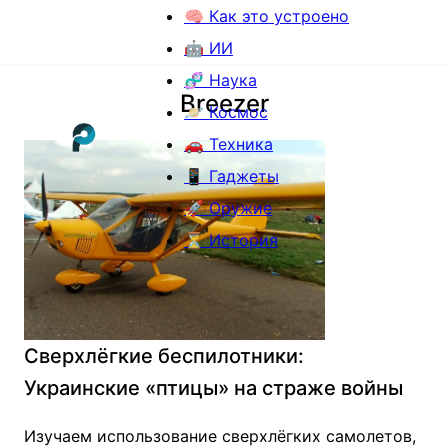
🧠 Как это устроено
🤖 ИИ
🧬 Наука
Breezer
🪐 Космос
🚗 Техника
📱 Гаджеты
🚀 Оружие
⏳ История
Сверхлёгкие беспилотники:
Украинские «птицы» на страже войны
Изучаем использование сверхлёгких самолетов,