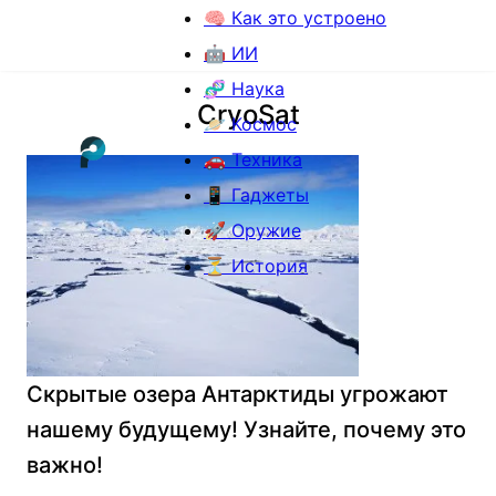
🧠 Как это устроено
🤖 ИИ
🧬 Наука
CryoSat
🪐 Космос
🚗 Техника
📱 Гаджеты
🚀 Оружие
⏳ История
Скрытые озера Антарктиды угрожают
нашему будущему! Узнайте, почему это
важно!