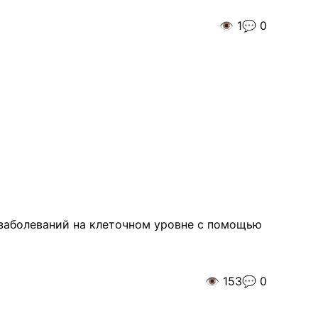
👁️
1
💬
0
 заболеваний на клеточном уровне с помощью
👁️
153
💬
0