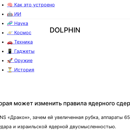
🧠 Как это устроено
🤖 ИИ
🧬 Наука
DOLPHIN
🪐 Космос
🚗 Техника
📱 Гаджеты
🚀 Оружие
⏳ История
торая может изменить правила ядерного сде
NS «Дракон», зачем ей увеличенная рубка, аппараты 6
 удара и израильской ядерной двусмысленностью.