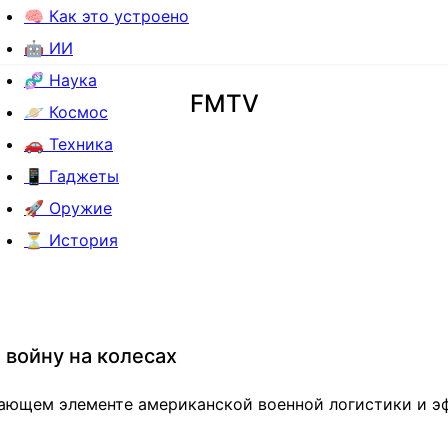
🧠 Как это устроено
🤖 ИИ
🧬 Наука
FMTV
🪐 Космос
🚗 Техника
📱 Гаджеты
🚀 Оружие
⏳ История
 войну на колесах
ающем элементе американской военной логистики и эф