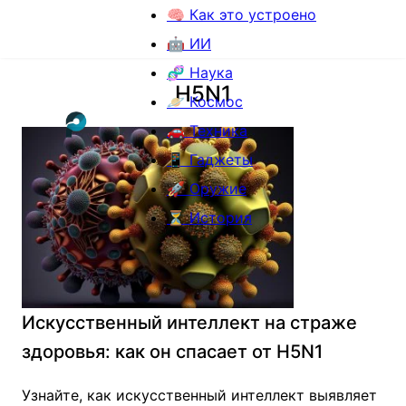
🧠 Как это устроено
🤖 ИИ
🧬 Наука
H5N1
🪐 Космос
🚗 Техника
📱 Гаджеты
🚀 Оружие
⏳ История
Искусственный интеллект на страже
здоровья: как он спасает от H5N1
Узнайте, как искусственный интеллект выявляет