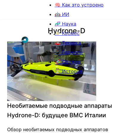
🧠 Как это устроено
🤖 ИИ
🧬 Наука
Hydrone-D
🪐 Космос
🚗 Техника
📱 Гаджеты
🚀 Оружие
⏳ История
Необитаемые подводные аппараты
Hydrone-D: будущее ВМС Италии
Обзор необитаемых подводных аппаратов